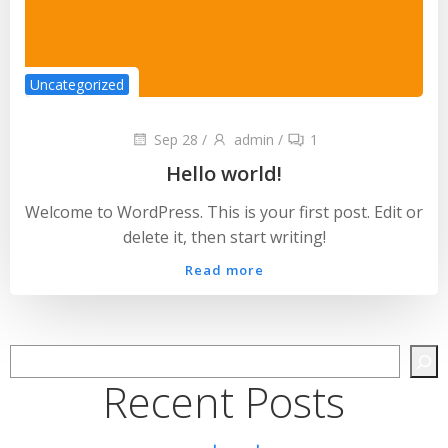
Uncategorized
Sep 28
/
admin
/
1
Hello world!
Welcome to WordPress. This is your first post. Edit or
delete it, then start writing!
Read more
Search
Recent Posts