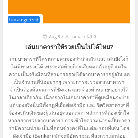
Uncategorized
Aug 9
/
jamal
/
0
เล่นบาคาร่าให้รวยเป็นไปได้ไหม?
เกมบาคาร่าที่ใครหลายคนมองว่าน่ากลัว และ เล่นยังไงก็
ไม่มีทางรวยได้ เพราะสุดท้ายก็จะเสียหมดตัวอยู่ดี แต่ใน
ความเป็นจริงมีคนที่สามารถรวยได้จากบาคาร่าอยู่จริง แต่
เป็นจำนวนที่น้อยมากๆ เพราะการจะรวยจากบาคาร่า
จำเป็นต้องมีแผนการที่ชัดเจน และ ต้องทำหลายๆอย่างได้
ในเวลาเดียวกัน เนื่องจากในเกมบาคาร่าที่ดูเหมือนจะง่าย
แต่ของจริงนั้นมีทั้งกฎที่เอื้อต่อเจ้ามือ และ จิตวิทยาต่างๆที่
จ้องจะกินเงินของผู้เล่นอยู่ตลอดเวลา หลักการที่ต้องเข้าใจ
หากอยากรวยจากบาคาร่า การเข้าใจความน่าจะเป็นบาคา
ร่ามีความน่าจะเป็นที่ค่อนข้างคงที่ในแต่ละรอบที่เล่น โดย
ฝั่งเจ้ามือ (Banker) มักจะมีอัตราชนะที่สูงกว่าเล็กน้อย