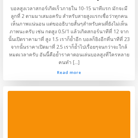
บอลสูงเวลาสกอร์เกิดเร็วภายใน 10-15 นาทีแรก มักจะมี
ลูกที่ 2 ตามมาเสมอครับ สำหรับสายสูงแรกเชื่อว่าทุกคน
เห็นภาพแน่นอน แต่ขออธิบายสั้นๆสำหรับคนที่ยังไม่เห็น
ภาพนะครับ เช่น กดสูง 0.5/1 แล้วเกิดสกอร์นาทีที่ 12 จาก
นั้นเปิดราคามาที่ สูง 1.5 เราก็ย้ำอีก บอลก็ยิงอีกที่นาทีที่ 23
จากนั้นราคาเปิดมาที่ 2.5 เราก็ย้ำไปเรื่อยๆจนกว่าจะใกล้
หมดเวลาครับ อันนี้คือย้ำราคาตอนเล่นบอลสูงที่ใครหลาย
คนทำ […]
Read more